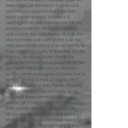
bevo sogni sai d’amore e ti canto una
canzone poi appare il mare dei tuoi
occhi vorrei nuotare, ho paura di
naufragare nel mare dell’amore. Mi sto
ancora chiedendo se ti piace almeno
una cosa di me, cosa hanno lui e gli altri
che non riesci a trovare in me o se stai
solo aspettando che io ci provi con te, lo
dica a te che mi piaci, lo dica a te. So che
ti potrà sembrare strano che abbia
paura che te se ci provo possa dirmi che
non senti niente per me, so che non
esiston certezze bisogna rischiare, ma tu
dammi un segno non un sogno che il
tuoi cuore parla di me. Parole, fantasie
che ti portano il cielo e il mare, tu se
vuoi puoi avere un’intera canzone
perché sei il cielo il mare sei l’amore
tutto questo sei per me, lo dico a te.
Mi sto ancora chiedendo se ti piace
almeno una cosa di me, cosa hanno lui e
gli altri che non riesci a trovare in me,