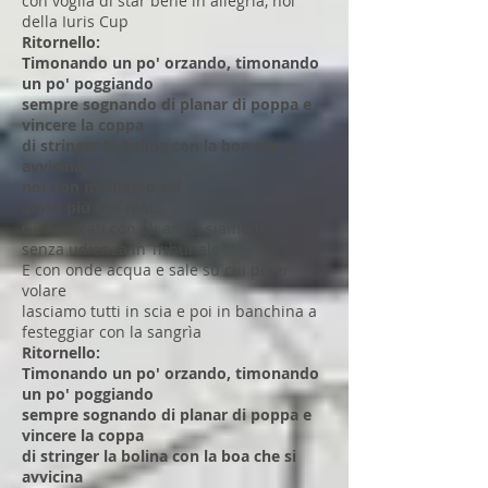
con voglia di star bene in allegria, noi
della Iuris Cup
Ritornello:
Timonando un po' orzando, timonando
un po' poggiando
sempre sognando di planar di poppa e
vincere la coppa
di stringer la bolina con la boa che si
avvicina
noi non molliamo sai
amici più che mai.
Gli Avvocati con gli amici siamo felici,
senza udienza in Tribunale
E con onde acqua e sale su cui poter
volare
lasciamo tutti in scia e poi in banchina a
festeggiar con la sangrìa
Ritornello:
Timonando un po' orzando, timonando
un po' poggiando
sempre sognando di planar di poppa e
vincere la coppa
di stringer la bolina con la boa che si
avvicina