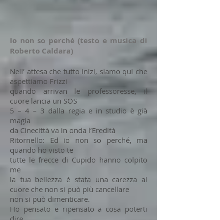
Io non so perché
(testo e musica di
Roberto Caldara)
Nell’ attesa che tutto inizi, siamo qui che
aspettiamo Frizzi
quando arrivan le professoresse, il
cuore lancia un SOS
5 – 4 – 3 dalla regia e in studio è già
magia
da Cinecittà va in onda l’Eredità
Ritornello: Ed io non so perché, ma
quando ho visto te
tutte le frecce di Cupido hanno colpito
me
la tua bellezza è stata una carezza al
cuore che non si può più cancellare
non si può dimenticare.
Ho pensato e ripensato a cosa poterti
dire