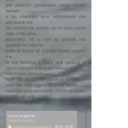
per potermi presentare senza essere
banale
ti ho mandato quel settimanale che
parlava di me
da lontano hai sorriso ed ho visto com’è
fatto il Paradiso.
Ritornello: Ed io non so perché, ma
quando ho visto te
tutte le frecce di Cupido hanno colpito
me
la tua bellezza è stata una carezza al
cuore che non si può più cancellare
non si può dimenticare.
Non so se questa storia ce la farà ad
uscir dai miei sogni e diventar realtà
ma è già pura emozione che mi fa volare
a 1000 all’ ora
il suo nome è Eleonora…
Io non so perché
Roberto Caldara
00:00
/
00:00