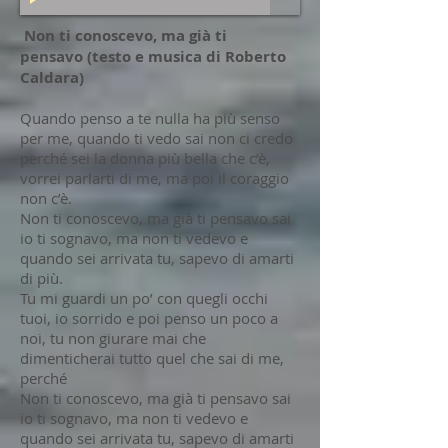
Non ti conoscevo, ma già ti
pensavo (testo e musica di Roberto
Caldara)
Quando penso a te nulla ha più senso
per me, quando ti vedo sai non ci credo
perché sei la donna più bella che c’è,
vorrei parlarti di me, ma poi il coraggio
non c’è.
Non ti conoscevo, ma già ti pensavo sai
io ti sognavo, ma non ti vedevo e
quando sei arrivata tu, sapevo di amarti
di più.
Tu mi guardi un po’ con quegli occhi
tuoi, io sorrido e poi penso un poco a
noi, tu non giurare mai che
dimenticherai tutto quel che sai di me,
perché
Non ti conoscevo, ma già ti pensavo sai
io ti sognavo, ma non ti vedevo e
quando sei arrivata tu, sapevo di amarti