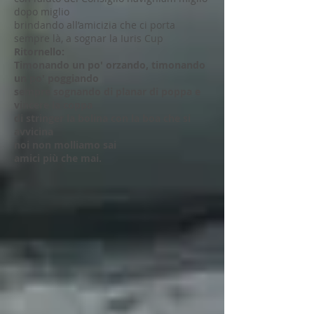
dopo miglio
brindando all’amicizia che ci porta
sempre là, a sognar la Iuris Cup
Ritornello:
Timonando un po' orzando, timonando
un po' poggiando
sempre sognando di planar di poppa e
vincere la coppa
di stringer la bolina con la boa che si
avvicina
noi non molliamo sai
amici più che mai.