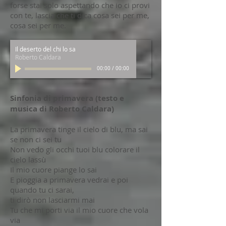
forse stai solo aspettando che io ci provi
con te, lascia che ti dica cosa sei per me,
cosa sei per me.
Il deserto del chi lo sa
Roberto Caldara
00:00
/
00:00
Sinfonia di primavera (testo e
musica di Roberto Caldara)
La primavera tinge il cielo di blu, ma sai
se non ci sei tu
Non vedo gli occhi tuoi blu colorare il
cielo lassù
Il mio cuore piange lo sai
E pioggia a primavera vedrai e poi
quando tu ci sarai,
ti dirò non lasciarmi mai
Tu che mi porti via il mio cuore che vola
via