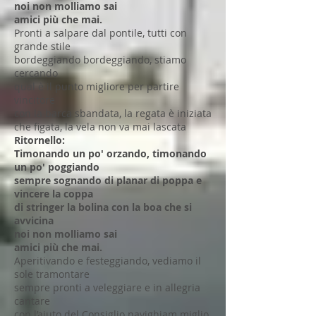
noi non molliamo sai
amici più che mai.
Pronti a salpare dal pontile, tutti con
grande stile
bordeggiando bordeggiando, stiamo
cercando
qual è il punto migliore per partire
vincitore
con la barca sbandata, la regata è iniziata
che figata, la vela non va mai lascata
Ritornello:
Timonando un po' orzando, timonando
un po' poggiando
sempre sognando di planar di poppa e
vincere la coppa
di stringer la bolina con la boa che si
avvicina
noi non molliamo sai
amici più che mai.
Aperitivando e festeggiando, vediamo il
sole tramontare
sempre pronti a veleggiare e in allegria
cantare
con l’aiuto del Consiglio navighiam miglio