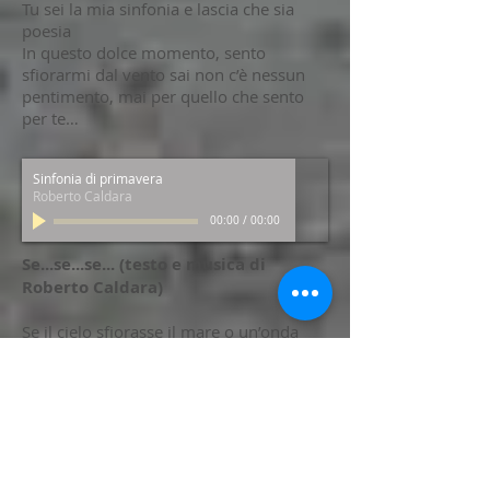
Tu sei la mia sinfonia e lascia che sia
poesia
In questo dolce momento, sento
sfiorarmi dal vento sai non c’è nessun
pentimento, mai per quello che sento
per te…
Sinfonia di primavera
Roberto Caldara
00:00
/
00:00
Se...se...se... (testo e musica di
Roberto Caldara)
Se il cielo sfiorasse il mare o un’onda
potesse volare
comincerebbero a ballare nell’ infinito
immenso.
Se io son qui che penso di atterrare con
un jet
o conquistare il cuore di una donna col
fascino di Al Pacino o di James Bond.