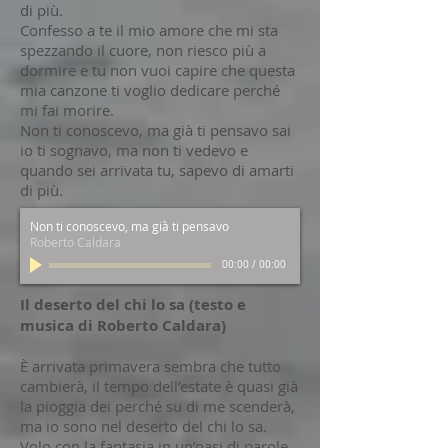
di più.
Confesso a te il mio amore che mi sta
spezzando il cuore, non riesco più a
dormire e tu non vuoi capire che questa
mia canzone ti voglio dedicare perché
mi fai morire.
Non ti conoscevo, ma già ti pensavo sai
io ti sognavo, ma non ti vedevo e
quando sei arrivata tu, sapevo di amarti
di più.
Non ti conoscevo, ma già ti pensavo
Roberto Caldara
00:00
/
00:00
Il deserto del chi lo sa (testo e
musica di Roberto Caldara)
È arrivata primavera sembra che tutto
cambierà, il tempo dell’estate è quasi già
la pioggia dei perché su di me scenderà,
ma io sono nel deserto del chi lo sa.
Volo con la fantasia in un’oasi di parole